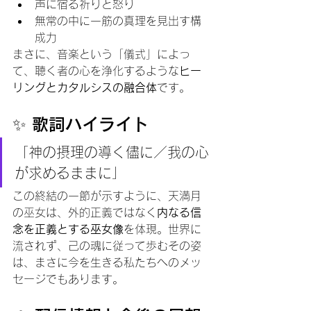
声に宿る祈りと怒り
無常の中に一筋の真理を見出す構
成力
まさに、音楽という「儀式」によっ
て、聴く者の心を浄化するような
ヒー
リングとカタルシスの融合体
です。
✨ 歌詞ハイライト
「神の摂理の導く儘に／我の心
が求めるままに」
この終結の一節が示すように、天満月
の巫女は、外的正義ではなく
内なる信
念を正義とする巫女像
を体現。世界に
流されず、己の魂に従って歩むその姿
は、まさに今を生きる私たちへのメッ
セージでもあります。