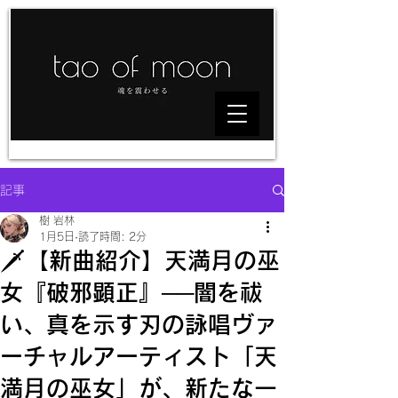
記事
樹 岩林
1月5日
読了時間: 2分
🗡️【新曲紹介】天満月の巫
女『破邪顕正』──闇を祓
い、真を示す刃の詠唱ヴァ
ーチャルアーティスト「天
満月の巫女」が、新たな一