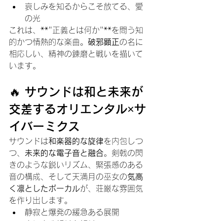
哀しみを知るからこそ放てる、愛
の光
これは、**"正義とは何か"**を問う知
的かつ情熱的な楽曲。
破邪顕正
の名に
相応しい、精神の錬磨と戦いを描いて
います。
🔥 サウンドは和と未来が
交差するオリエンタル×サ
イバーミクス
サウンドは
和楽器的な旋律
を内包しつ
つ、
未来的な電子音と融合
。剣戟の閃
きのような鋭いリズム、緊張感のある
音の構成、そして天満月の巫女の
気高
く凛としたボーカル
が、荘厳な雰囲気
を作り出します。
静寂と爆発の緩急ある展開