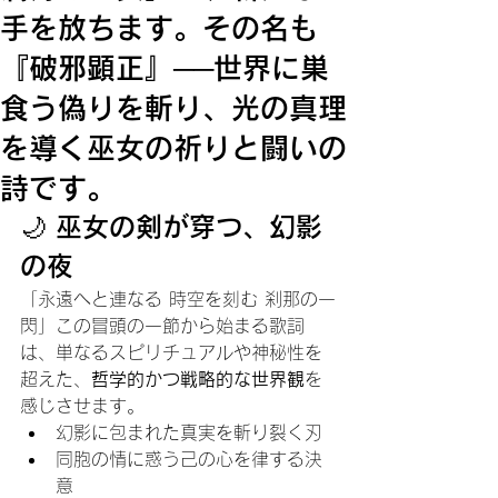
手を放ちます。その名も
『破邪顕正』──世界に巣
食う偽りを斬り、光の真理
を導く巫女の祈りと闘いの
詩です。
🌙 巫女の剣が穿つ、幻影
の夜
「永遠へと連なる 時空を刻む 刹那の一
閃」この冒頭の一節から始まる歌詞
は、単なるスピリチュアルや神秘性を
超えた、
哲学的かつ戦略的な世界観
を
感じさせます。
幻影に包まれた真実を斬り裂く刃
同胞の情に惑う己の心を律する決
意