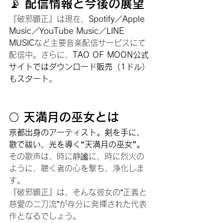
📡 配信情報と今後の展望
『破邪顕正』は現在、
Spotify／Apple 
Music／YouTube Music／LINE 
MUSIC
など主要音楽配信サービスにて
配信中。さらに、
TAO OF MOON公式
サイトではダウンロード販売（1ドル）
もスタート
。
🌕 天満月の巫女とは
京都出身のアーティスト。剣を手に、
歌で祓い、光を導く“天満月の巫女”。
その歌声は、時に静謐に、時に烈火の
ように、聴く者の心を撃ち、浄化しま
す。
『破邪顕正』は、そんな彼女の“正義と
慈愛の二刀流”が存分に発揮された代表
作となるでしょう。